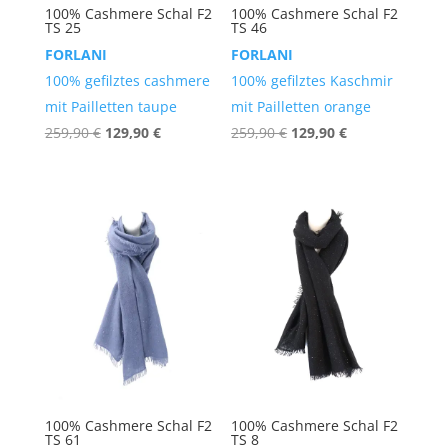
100% Cashmere Schal F2
100% Cashmere Schal F2
TS 25
TS 46
FORLANI
FORLANI
100% gefilztes cashmere
100% gefilztes Kaschmir
mit Pailletten taupe
mit Pailletten orange
Ursprünglicher
Aktueller
Ursprünglicher
Aktueller
259,90
€
129,90
€
259,90
€
129,90
€
Preis
Preis
Preis
Preis
war:
ist:
war:
ist:
259,90 €
129,90 €.
259,90 €
129,90 €.
100% Cashmere Schal F2
100% Cashmere Schal F2
TS 61
TS 8