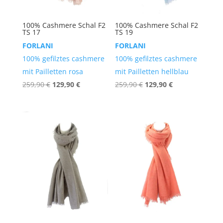
100% Cashmere Schal F2
100% Cashmere Schal F2
TS 17
TS 19
FORLANI
FORLANI
100% gefilztes cashmere
100% gefilztes cashmere
mit Pailletten rosa
mit Pailletten hellblau
Ursprünglicher
Aktueller
Ursprünglicher
Aktueller
259,90
€
129,90
€
259,90
€
129,90
€
Preis
Preis
Preis
Preis
war:
ist:
war:
ist:
259,90 €
129,90 €.
259,90 €
129,90 €.