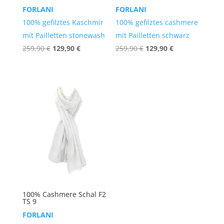
FORLANI
FORLANI
100% gefilztes Kaschmir
100% gefilztes cashmere
mit Pailletten stonewash
mit Pailletten schwarz
Ursprünglicher
Aktueller
Ursprünglicher
Aktueller
259,90
€
129,90
€
259,90
€
129,90
€
Preis
Preis
Preis
Preis
war:
ist:
war:
ist:
259,90 €
129,90 €.
259,90 €
129,90 €.
100% Cashmere Schal F2
TS 9
FORLANI