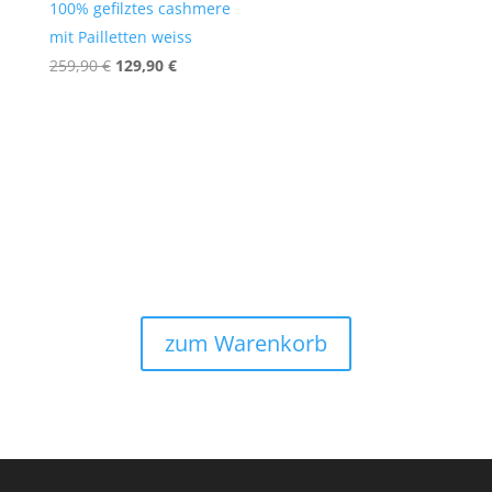
100% gefilztes cashmere
mit Pailletten weiss
Ursprünglicher
Aktueller
259,90
€
129,90
€
Preis
Preis
war:
ist:
259,90 €
129,90 €.
zum Warenkorb