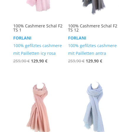
100% Cashmere Schal F2
100% Cashmere Schal F2
TS 1
TS 12
FORLANI
FORLANI
100% gefilztes cashmere
100% gefilztes cashmere
mit Pailletten icy rosa
mit Pailletten antra
Ursprünglicher
Aktueller
Ursprünglicher
Aktueller
259,90
€
129,90
€
259,90
€
129,90
€
Preis
Preis
Preis
Preis
war:
ist:
war:
ist:
259,90 €
129,90 €.
259,90 €
129,90 €.