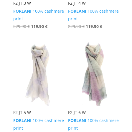
F2 JT 3 W
F2 JT 4 W
FORLANI
100% cashmere
FORLANI
100% cashmere
print
print
Ursprünglicher
Aktueller
Ursprünglicher
Aktueller
229,90
€
119,90
€
229,90
€
119,90
€
Preis
Preis
Preis
Preis
war:
ist:
war:
ist:
229,90 €
119,90 €.
229,90 €
119,90 €.
F2 JT 5 W
F2 JT 6 W
FORLANI
100% cashmere
FORLANI
100% cashmere
print
print