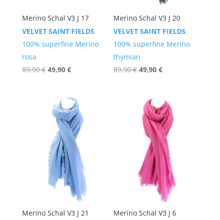
Merino Schal V3 J 17
Merino Schal V3 J 20
VELVET SAINT FIELDS
VELVET SAINT FIELDS
100% superfine Merino
100% superfine Merino
rosa
thymian
Ursprünglicher
Aktueller
Ursprünglicher
Aktueller
89,90
€
49,90
€
89,90
€
49,90
€
Preis
Preis
Preis
Preis
war:
ist:
war:
ist:
89,90 €
49,90 €.
89,90 €
49,90 €.
Merino Schal V3 J 21
Merino Schal V3 J 6