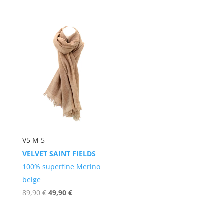
Preis
Preis
Preis
Preis
war:
ist:
war:
ist:
89,90 €
49,90 €.
89,90 €
49,90 €.
V5 M 5
VELVET SAINT FIELDS
100% superfine Merino
beige
Ursprünglicher
Aktueller
89,90
€
49,90
€
Preis
Preis
war:
ist: