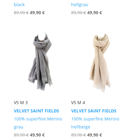
black
hellgrau
Ursprünglicher
Aktueller
Ursprünglicher
Aktueller
89,90
€
49,90
€
89,90
€
49,90
€
Preis
Preis
Preis
Preis
war:
ist:
war:
ist:
89,90 €
49,90 €.
89,90 €
49,90 €.
V5 M 3
V5 M 4
VELVET SAINT FIELDS
VELVET SAINT FIELDS
100% superfine Merino
100% superfine Merino
grau
hellbeige
Ursprünglicher
Aktueller
Ursprünglicher
Aktueller
89,90
€
49,90
€
89,90
€
49,90
€