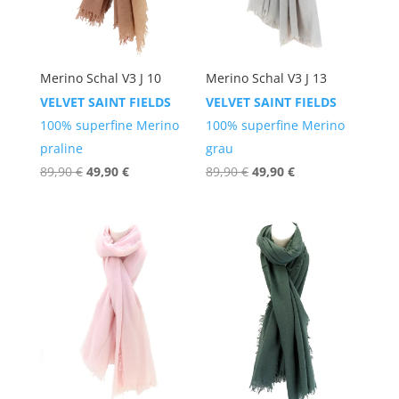
Merino Schal V3 J 10
Merino Schal V3 J 13
VELVET SAINT FIELDS
VELVET SAINT FIELDS
100% superfine Merino
100% superfine Merino
praline
grau
Ursprünglicher
Aktueller
Ursprünglicher
Aktueller
89,90
€
49,90
€
89,90
€
49,90
€
Preis
Preis
Preis
Preis
war:
ist:
war:
ist:
89,90 €
49,90 €.
89,90 €
49,90 €.