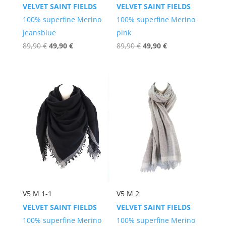
VELVET SAINT FIELDS
VELVET SAINT FIELDS
100% superfine Merino
100% superfine Merino
jeansblue
pink
Ursprünglicher
Aktueller
Ursprünglicher
Aktueller
89,90
€
49,90
€
89,90
€
49,90
€
Preis
Preis
Preis
Preis
war:
ist:
war:
ist:
89,90 €
49,90 €.
89,90 €
49,90 €.
V5 M 1-1
V5 M 2
VELVET SAINT FIELDS
VELVET SAINT FIELDS
100% superfine Merino
100% superfine Merino