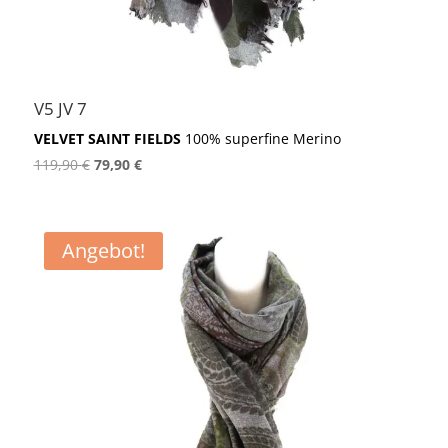
V5 JV 7
VELVET SAINT FIELDS
100% superfine Merino
Ursprünglicher
Aktueller
119,90
€
79,90
€
Preis
Preis
war:
ist:
119,90 €
79,90 €.
Angebot!