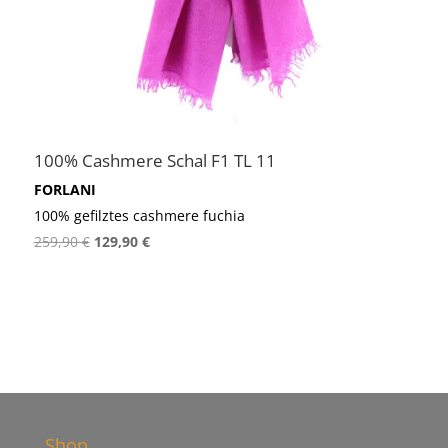
100% Cashmere Schal F1 TL 11
FORLANI
100% gefilztes cashmere fuchia
Ursprünglicher
Aktueller
259,90
€
129,90
€
Preis
Preis
war:
ist:
259,90 €
129,90 €.
Shop