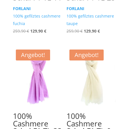
FORLANI
FORLANI
100% gefilztes cashmere
100% gefilztes cashmere
fuchia
taupe
Ursprünglicher
Aktueller
Ursprünglicher
Aktueller
259,90
€
129,90
€
259,90
€
129,90
€
Preis
Preis
Preis
Preis
war:
ist:
war:
ist:
259,90 €
129,90 €.
259,90 €
129,90 €.
Angebot!
Angebot!
100%
100%
Cashmere
Cashmere