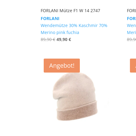
FORLANI Mütze F1 W 14 2747
FOR
FORLANI
FOR
Wendemütze 30% Kaschmir 70%
Wen
Merino pink fuchia
Meri
Ursprünglicher
Aktueller
89,90
€
49,90
€
89,
Preis
Preis
war:
ist:
89,90 €
49,90 €.
Angebot!