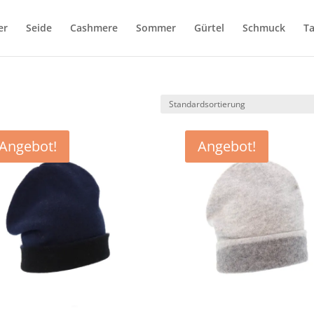
Products
search
er
Seide
Cashmere
Sommer
Gürtel
Schmuck
T
Angebot!
Angebot!