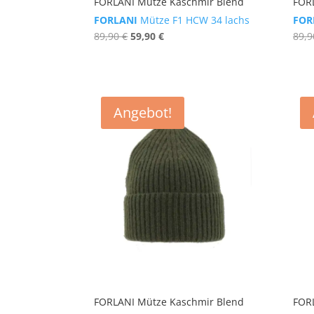
FORLANI Mütze Kaschmir Blend
FOR
FORLANI
Mütze F1 HCW 34 lachs
FOR
Ursprünglicher
Aktueller
89,90
€
59,90
€
89,
Preis
Preis
war:
ist:
89,90 €
59,90 €.
Angebot!
FORLANI Mütze Kaschmir Blend
FOR