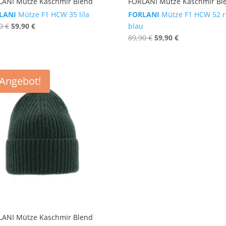
LANI Mütze Kaschmir Blend
FORLANI Mütze Kaschmir Bl
LANI
Mütze F1 HCW 35 lila
FORLANI
Mütze F1 HCW 52 r
Ursprünglicher
Aktueller
90
€
59,90
€
blau
Preis
Preis
Ursprünglicher
Aktueller
89,90
€
59,90
€
war:
ist:
Preis
Preis
89,90 €
59,90 €.
war:
ist:
89,90 €
59,90 €.
Angebot!
LANI Mütze Kaschmir Blend