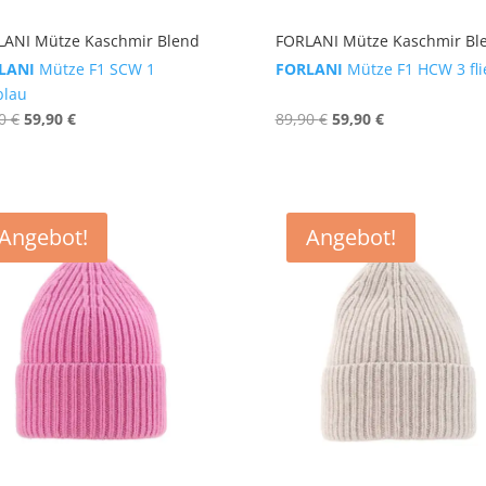
LANI Mütze Kaschmir Blend
FORLANI Mütze Kaschmir Bl
LANI
Mütze F1 SCW 1
FORLANI
Mütze F1 HCW 3 fli
lblau
Ursprünglicher
Aktueller
Ursprünglicher
Aktueller
90
€
59,90
€
89,90
€
59,90
€
Preis
Preis
Preis
Preis
war:
ist:
war:
ist:
89,90 €
59,90 €.
89,90 €
59,90 €.
Angebot!
Angebot!