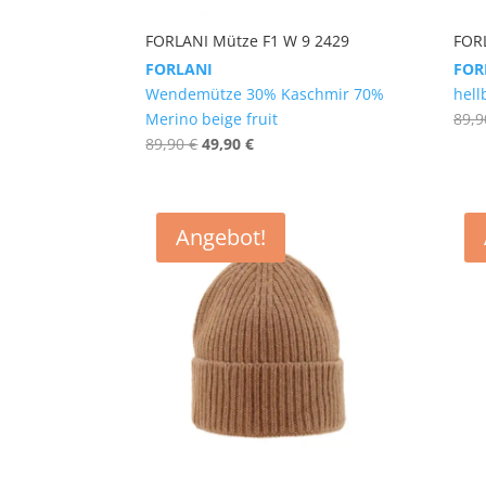
FORLANI Mütze F1 W 9 2429
FOR
FORLANI
FOR
Wendemütze 30% Kaschmir 70%
hel
Merino beige fruit
89,
Ursprünglicher
Aktueller
89,90
€
49,90
€
Preis
Preis
war:
ist:
89,90 €
49,90 €.
Angebot!