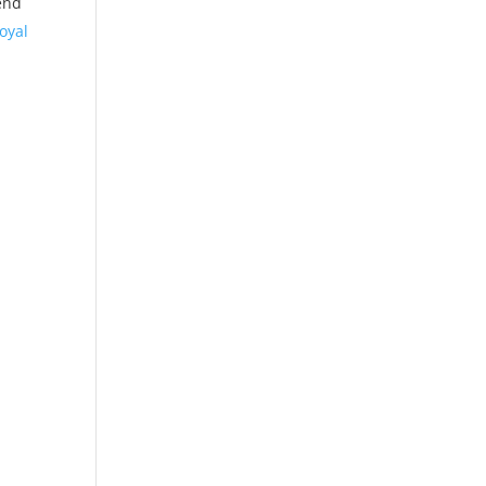
end
oyal