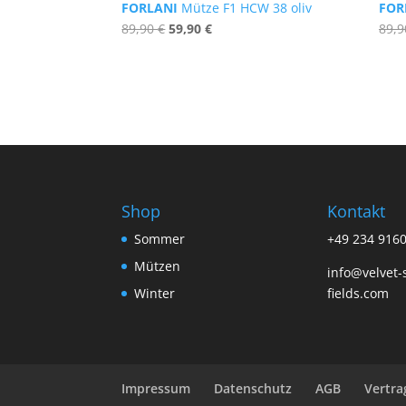
FORLANI
Mütze F1 HCW 38 oliv
FOR
Ursprünglicher
Aktueller
89,90
€
59,90
€
89,
Preis
Preis
war:
ist:
89,90 €
59,90 €.
Shop
Kontakt
Sommer
+49 234 916
Mützen
info@velvet-
Winter
fields.com
Impressum
Datenschutz
AGB
Vertra