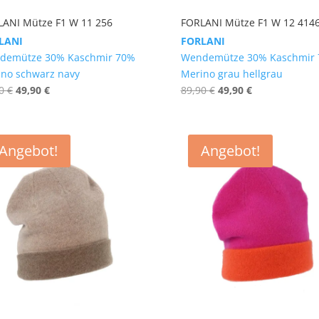
LANI Mütze F1 W 11 256
FORLANI Mütze F1 W 12 414
LANI
FORLANI
demütze 30% Kaschmir 70%
Wendemütze 30% Kaschmir
no schwarz navy
Merino grau hellgrau
Ursprünglicher
Aktueller
Ursprünglicher
Aktueller
90
€
49,90
€
89,90
€
49,90
€
Preis
Preis
Preis
Preis
war:
ist:
war:
ist:
89,90 €
49,90 €.
89,90 €
49,90 €.
Angebot!
Angebot!