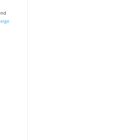
end
eige