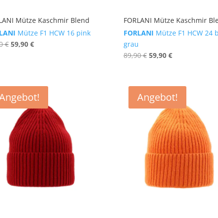
LANI Mütze Kaschmir Blend
FORLANI Mütze Kaschmir Bl
LANI
Mütze F1 HCW 16 pink
FORLANI
Mütze F1 HCW 24 b
Ursprünglicher
Aktueller
90
€
59,90
€
grau
Preis
Preis
Ursprünglicher
Aktueller
89,90
€
59,90
€
war:
ist:
Preis
Preis
89,90 €
59,90 €.
war:
ist:
89,90 €
59,90 €.
Angebot!
Angebot!