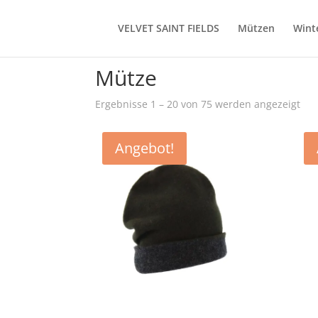
VELVET SAINT FIELDS
Mützen
Wint
Start
/ Produkte verschlagwortet mit „Mütze“
Mütze
Ergebnisse 1 – 20 von 75 werden angezeigt
Angebot!