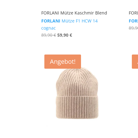
FORLANI Mütze Kaschmir Blend
FOR
FORLANI
Mütze F1 HCW 14
FOR
cognac
89,
Ursprünglicher
Aktueller
89,90
€
59,90
€
Preis
Preis
war:
ist:
89,90 €
59,90 €.
Angebot!