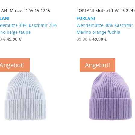
LANI Mütze F1 W 15 1245
FORLANI Mütze F1 W 16 224
LANI
FORLANI
demütze 30% Kaschmir 70%
Wendemütze 30% Kaschmir
no beige taupe
Merino orange fuchia
Ursprünglicher
Aktueller
Ursprünglicher
Aktueller
90
€
49,90
€
89,90
€
49,90
€
Preis
Preis
Preis
Preis
war:
ist:
war:
ist:
89,90 €
49,90 €.
89,90 €
49,90 €.
Angebot!
Angebot!