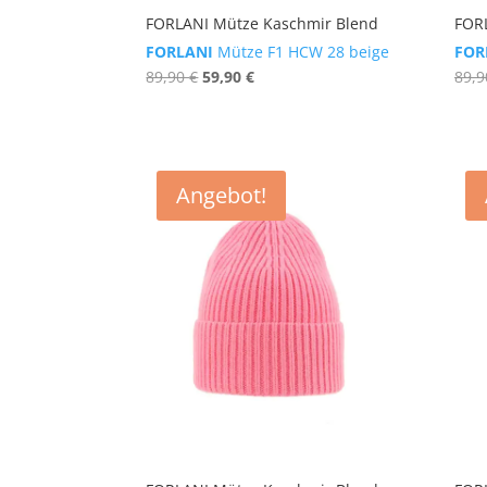
FORLANI Mütze Kaschmir Blend
FOR
FORLANI
Mütze F1 HCW 28 beige
FOR
Ursprünglicher
Aktueller
89,90
€
59,90
€
89,
Preis
Preis
war:
ist:
89,90 €
59,90 €.
Angebot!