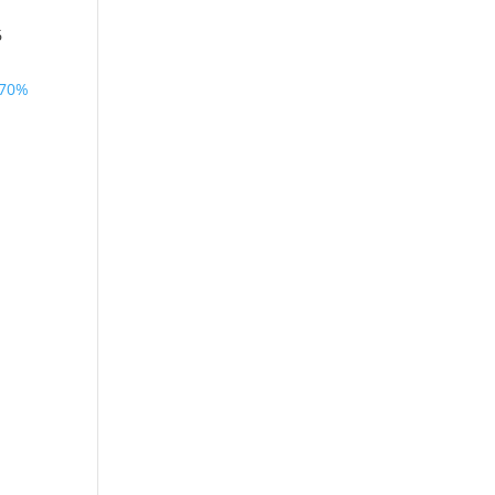
6
 70%