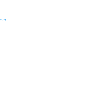
7
 70%