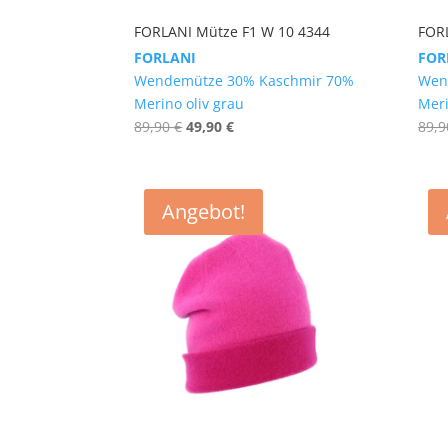
FORLANI Mütze F1 W 10 4344
FOR
FORLANI
FOR
Wendemütze 30% Kaschmir 70%
Wen
Merino oliv grau
Meri
Ursprünglicher
Aktueller
89,90
€
49,90
€
89,
Preis
Preis
war:
ist:
89,90 €
49,90 €.
Angebot!