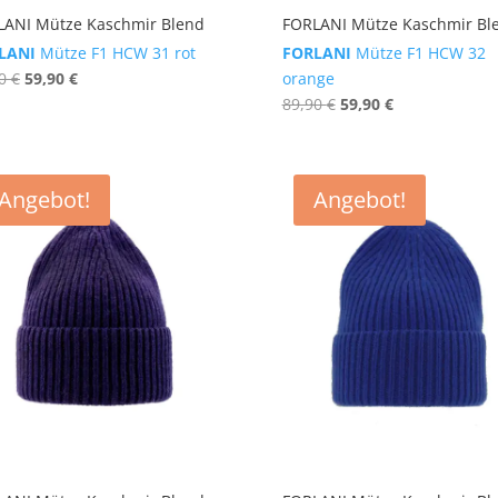
LANI Mütze Kaschmir Blend
FORLANI Mütze Kaschmir Bl
LANI
Mütze F1 HCW 31 rot
FORLANI
Mütze F1 HCW 32
Ursprünglicher
Aktueller
90
€
59,90
€
orange
Preis
Preis
Ursprünglicher
Aktueller
89,90
€
59,90
€
war:
ist:
Preis
Preis
89,90 €
59,90 €.
war:
ist:
89,90 €
59,90 €.
Angebot!
Angebot!