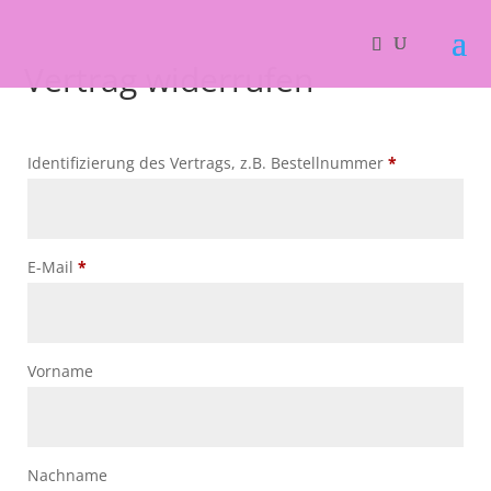
oducts
arch
SUCHEN
Vertrag widerrufen
Identifizierung des Vertrags, z.B. Bestellnummer
*
E-Mail
*
E-
Vorname
Mail
(wiederholen)
*
Nachname