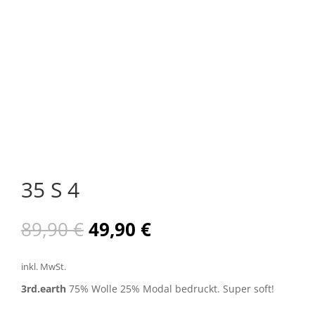
35 S 4
Ursprünglicher
Aktueller
89,90
€
49,90
€
Preis
Preis
war:
ist:
inkl. MwSt.
89,90 €
49,90 €.
3rd.earth
75% Wolle 25% Modal bedruckt. Super soft!