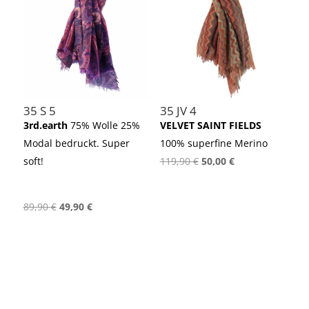
35 S 5
35 JV 4
3rd.earth
75% Wolle 25%
VELVET SAINT FIELDS
Modal bedruckt. Super
100% superfine Merino
Ursprünglicher
Aktueller
soft!
119,90
€
50,00
€
Preis
Preis
war:
ist:
Ursprünglicher
Aktueller
89,90
€
49,90
€
119,90 €
50,00 €.
Preis
Preis
war:
ist:
89,90 €
49,90 €.