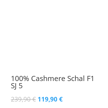
100% Cashmere Schal F1
SJ 5
Ursprünglicher
Aktueller
239,90
€
119,90
€
Preis
Preis