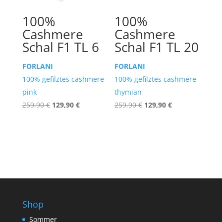
100%
100%
Cashmere
Cashmere
Schal F1 TL 6
Schal F1 TL 20
FORLANI
FORLANI
100% gefilztes cashmere
100% gefilztes cashmere
pink
thymian
Ursprünglicher
Aktueller
Ursprünglicher
Aktueller
259,90
€
129,90
€
259,90
€
129,90
€
Preis
Preis
Preis
Preis
war:
ist:
war:
ist:
259,90 €
129,90 €.
259,90 €
129,90 €.
Shop
Sommer