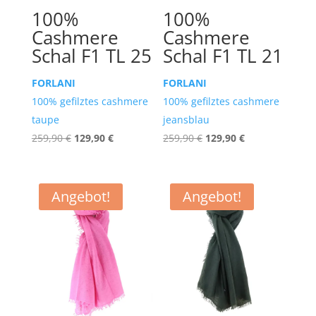
100%
100%
Cashmere
Cashmere
Schal F1 TL 25
Schal F1 TL 21
FORLANI
FORLANI
100% gefilztes cashmere
100% gefilztes cashmere
taupe
jeansblau
Ursprünglicher
Aktueller
Ursprünglicher
Aktueller
259,90
€
129,90
€
259,90
€
129,90
€
Preis
Preis
Preis
Preis
war:
ist:
war:
ist:
259,90 €
129,90 €.
259,90 €
129,90 €.
Angebot!
Angebot!