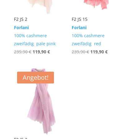
F2 JS 2
F2 JS 15
Forlani
Forlani
100% cashmere
100% cashmere
zweifädig pale pink
zweifädig red
Ursprünglicher
Aktueller
Ursprünglicher
Aktueller
239,90
€
119,90
€
239,90
€
119,90
€
Preis
Preis
Preis
Preis
war:
ist:
war:
ist:
239,90 €
119,90 €.
239,90 €
119,90 €.
Angebot!