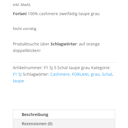
war:
ist:
inkl. MwSt.
239,90 €
119,90 €.
Forlani
100% cashmere zweifädig taupe grau
Nicht vorrätig
Produktsuche über
Schlagwörter
: auf orange
doppelklicken!
Artikelnummer:
F1 SJ 5 Schal taupe grau
Kategorie:
F1 SJ
Schlagwörter:
Cashmere
,
FORLANI
,
grau
,
Schal
,
taupe
Beschreibung
Rezensionen (0)