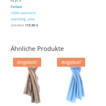
F2 JS 3
Forlani
100% cashmere
zweifädig pink
Ursprünglicher
Aktueller
239,90
€
119,90
€
Preis
Preis
war:
ist:
239,90 €
119,90 €.
Ähnliche Produkte
Angebot!
Angebot!