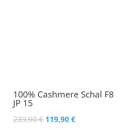
100% Cashmere Schal F8
JP 15
Ursprünglicher
Aktueller
239,90
€
119,90
€
Preis
Preis