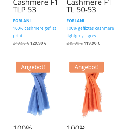
Cashmere F1
Cashmere F1
TLP 53
TL 50-53
FORLANI
FORLANI
100% cashmere gefilzt
100% gefilztes cashmere
print
lightgrey – grey
Ursprünglicher
Aktueller
Ursprünglicher
Aktueller
249,90
€
129,90
€
249,90
€
119,90
€
Preis
Preis
Preis
Preis
war:
ist:
war:
ist:
249,90 €
129,90 €.
249,90 €
119,90 €.
Angebot!
Angebot!
100%
100%