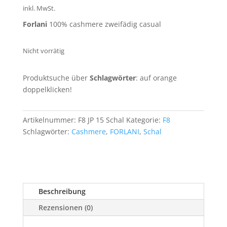
war:
ist:
inkl. MwSt.
239,90 €
119,90 €.
Forlani
100% cashmere zweifädig casual
Nicht vorrätig
Produktsuche über
Schlagwörter
: auf orange
doppelklicken!
Artikelnummer:
F8 JP 15 Schal
Kategorie:
F8
Schlagwörter:
Cashmere
,
FORLANI
,
Schal
Beschreibung
Rezensionen (0)