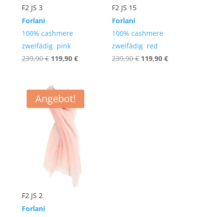
F2 JS 3
F2 JS 15
Forlani
Forlani
100% cashmere
100% cashmere
zweifädig pink
zweifädig red
Ursprünglicher
Aktueller
Ursprünglicher
Aktueller
239,90
€
119,90
€
239,90
€
119,90
€
Preis
Preis
Preis
Preis
war:
ist:
war:
ist:
239,90 €
119,90 €.
239,90 €
119,90 €.
Angebot!
F2 JS 2
Forlani