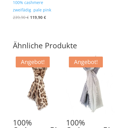
100% cashmere
zweifädig pale pink
Ursprünglicher
Aktueller
239,90
€
119,90
€
Preis
Preis
war:
ist:
239,90 €
119,90 €.
Ähnliche Produkte
Angebot!
Angebot!
100%
100%