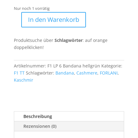
Nur noch 1 vorrätig
In den Warenkorb
100%
Kaschmir
Bandana
Produktsuche über
Schlagwörter
: auf orange
F1
doppelklicken!
LP
6
Menge
Artikelnummer:
F1 LP 6 Bandana hellgrün
Kategorie:
F1 TT
Schlagwörter:
Bandana
,
Cashmere
,
FORLANI
,
Kaschmir
Beschreibung
Rezensionen (0)