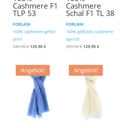
Cashmere F1
Cashmere
TLP 53
Schal F1 TL 38
FORLANI
FORLANI
100% cashmere gefilzt
100% gefilztes cashmere
print
apricot
Ursprünglicher
Aktueller
Ursprünglicher
Aktueller
249,90
€
129,90
€
259,90
€
129,90
€
Preis
Preis
Preis
Preis
war:
ist:
war:
ist:
249,90 €
129,90 €.
259,90 €
129,90 €.
Angebot!
Angebot!