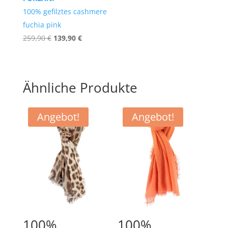
100% gefilztes cashmere
fuchia pink
Ursprünglicher
Aktueller
259,90
€
139,90
€
Preis
Preis
war:
ist:
259,90 €
139,90 €.
Ähnliche Produkte
Angebot!
Angebot!
100%
100%