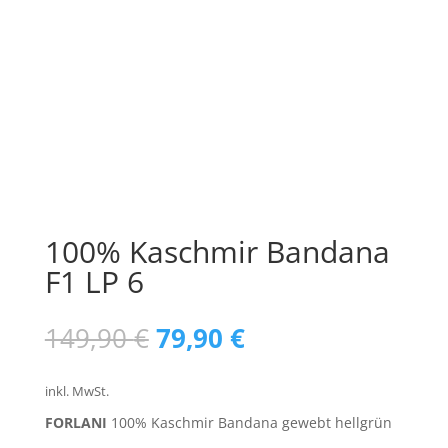
100% Kaschmir Bandana
F1 LP 6
Ursprünglicher
Aktueller
149,90
€
79,90
€
Preis
Preis
war:
ist:
inkl. MwSt.
149,90 €
79,90 €.
FORLANI
100% Kaschmir Bandana gewebt hellgrün