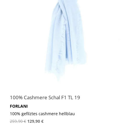
100% Cashmere Schal F1 TL 19
FORLANI
100% gefilztes cashmere hellblau
Ursprünglicher
Aktueller
259,90
€
129,90
€
Preis
Preis