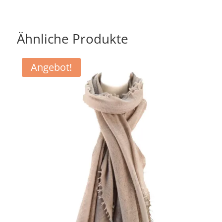
Preis
Preis
war:
ist:
259,90 €
139,90 €.
Ähnliche Produkte
Angebot!