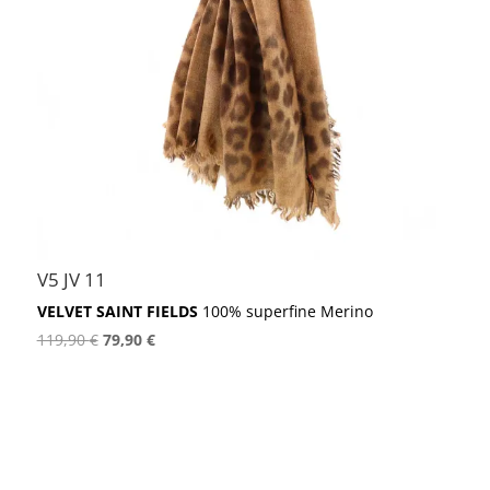
V5 JV 11
VELVET SAINT FIELDS
100% superfine Merino
Ursprünglicher
Aktueller
119,90
€
79,90
€
Preis
Preis
war:
ist:
119,90 €
79,90 €.