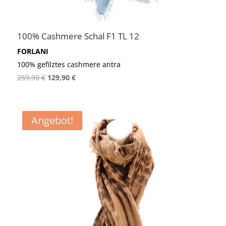
100% Cashmere Schal F1 TL 12
FORLANI
100% gefilztes cashmere antra
Ursprünglicher
Aktueller
259,90
€
129,90
€
Preis
Preis
war:
ist:
259,90 €
129,90 €.
Angebot!