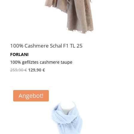
100% Cashmere Schal F1 TL 25
FORLANI
100% gefilztes cashmere taupe
Ursprünglicher
Aktueller
259,90
€
129,90
€
Preis
Preis
war:
ist:
259,90 €
129,90 €.
Angebot!