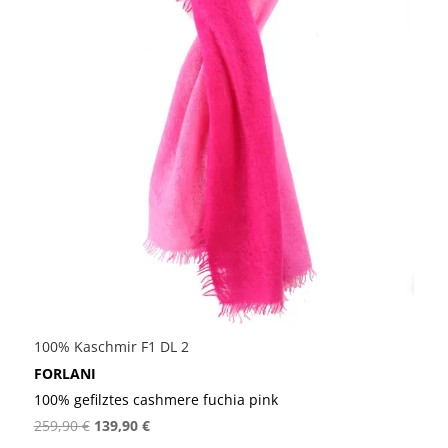
100% Kaschmir F1 DL 2
FORLANI
100% gefilztes cashmere fuchia pink
Ursprünglicher
Aktueller
259,90
€
139,90
€