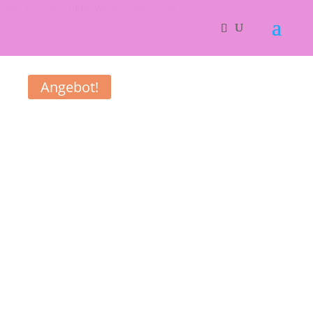
Start
/
37 SA
/ 100% Wolle Schal 37 SA 7
Angebot!