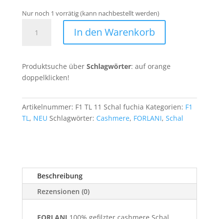
Nur noch 1 vorrätig (kann nachbestellt werden)
100%
In den Warenkorb
Cashmere
Schal
F1
Produktsuche über
Schlagwörter
: auf orange
TL
doppelklicken!
11
Menge
Artikelnummer:
F1 TL 11 Schal fuchia
Kategorien:
F1
TL
,
NEU
Schlagwörter:
Cashmere
,
FORLANI
,
Schal
Beschreibung
Rezensionen (0)
FORLANI
100% gefilzter cashmere Schal,