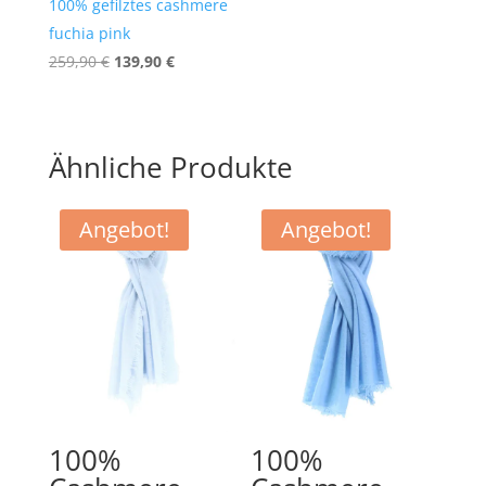
100% gefilztes cashmere
fuchia pink
Ursprünglicher
Aktueller
259,90
€
139,90
€
Preis
Preis
war:
ist:
259,90 €
139,90 €.
Ähnliche Produkte
Angebot!
Angebot!
100%
100%