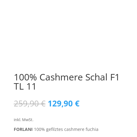
100% Cashmere Schal F1
TL 11
Ursprünglicher
Aktueller
259,90
€
129,90
€
Preis
Preis
war:
ist:
inkl. MwSt.
259,90 €
129,90 €.
FORLANI
100% gefilztes cashmere fuchia