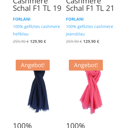
Cashmere
Cashmere
Schal F1 TL 19
Schal F1 TL 21
FORLANI
FORLANI
100% gefilztes cashmere
100% gefilztes cashmere
hellblau
jeansblau
Ursprünglicher
Aktueller
Ursprünglicher
Aktueller
259,90
€
129,90
€
259,90
€
129,90
€
Preis
Preis
Preis
Preis
war:
ist:
war:
ist:
259,90 €
129,90 €.
259,90 €
129,90 €.
Angebot!
Angebot!
100%
100%