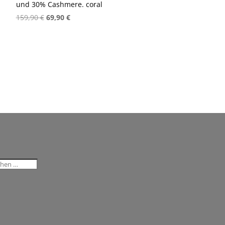
und 30% Cashmere. coral
Ursprünglicher
Aktueller
159,90
€
69,90
€
Preis
Preis
war:
ist:
159,90 €
69,90 €.