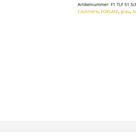
Menge
Artikelnummer:
F1 TLF 51 Sc
Cashmere
,
FORLANI
,
grau
,
S