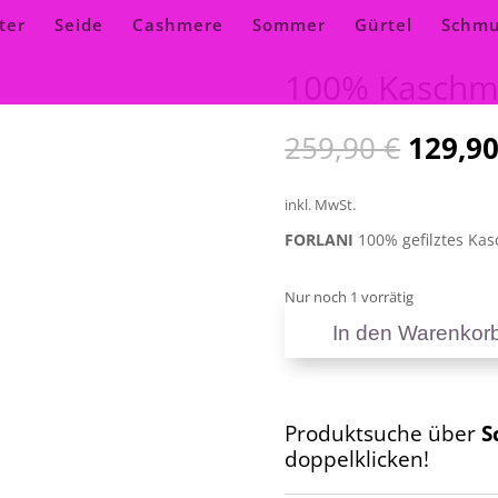
ter
Seide
Cashmere
Sommer
Gürtel
Schm
100% Kaschmi
Ursprü
259,90
€
129,9
Preis
war:
inkl. MwSt.
259,90
FORLANI
100% gefilztes Ka
Nur noch 1 vorrätig
In den Warenkor
100%
Kaschmir
Schal
F1
Produktsuche über
S
TLF
doppelklicken!
51