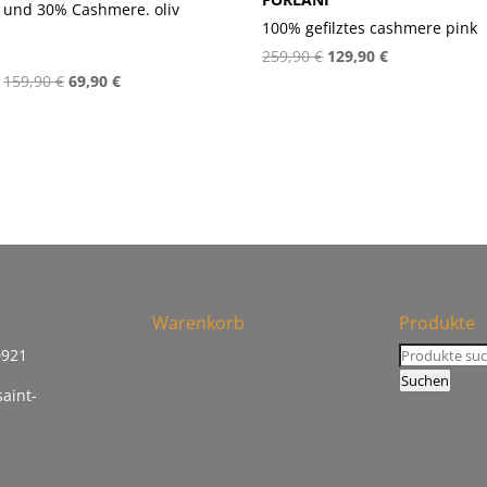
und 30% Cashmere. oliv
100% gefilztes cashmere pink
Ursprünglicher
Aktueller
259,90
€
129,90
€
Ursprünglicher
Aktueller
159,90
€
69,90
€
Preis
Preis
Preis
Preis
war:
ist:
war:
ist:
259,90 €
129,90 €.
159,90 €
69,90 €.
Warenkorb
Produkte
Suchen
0921
nach:
Suchen
saint-