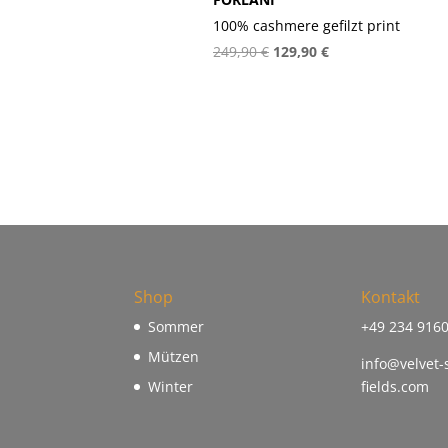
100% cashmere gefilzt print
Ursprünglicher
Aktueller
249,90
€
129,90
€
Preis
Preis
war:
ist:
249,90 €
129,90 €.
Shop
Kontakt
Sommer
+49 234 916
Mützen
info@velvet-
Winter
fields.com