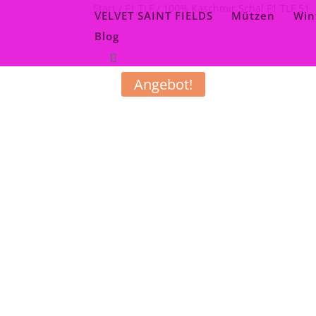
Start
/
F1 TLF
/ 100% Kaschmir Schal F1 TLF 51
VELVET SAINT FIELDS
Mützen
Win
Blog
Angebot!