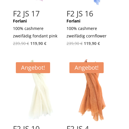
F2 JS 17
F2 JS 16
Forlani
Forlani
100% cashmere
100% cashmere
zweifädig fondant pink
zweifädig cornflower
Ursprünglicher
Aktueller
Ursprünglicher
Aktueller
239,90
€
119,90
€
239,90
€
119,90
€
Preis
Preis
Preis
Preis
war:
ist:
war:
ist:
239,90 €
119,90 €.
239,90 €
119,90 €.
Angebot!
Angebot!
F2 JS 10
F2 JS 4