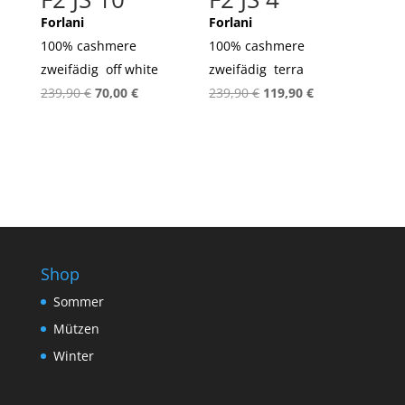
Forlani
Forlani
100% cashmere
100% cashmere
zweifädig off white
zweifädig terra
Ursprünglicher
Aktueller
Ursprünglicher
Aktueller
239,90
€
70,00
€
239,90
€
119,90
€
Preis
Preis
Preis
Preis
war:
ist:
war:
ist:
239,90 €
70,00 €.
239,90 €
119,90 €.
Shop
Sommer
Mützen
Winter