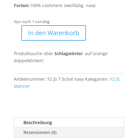
239,90 €
119,90 €.
Forlani
100% cashmere zweifädig navy
Nur noch 1 vorrätig
In den Warenkorb
F2
JS
7
Produktsuche über
Schlagwörter
: auf orange
Menge
doppelklicken!
Artikelnummer:
F2 JS 7 Schal navy
Kategorien:
F2 JS
,
Männer
Beschreibung
Rezensionen (0)