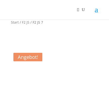
Start
/
F2 JS
/ F2 JS 7
Angebot!