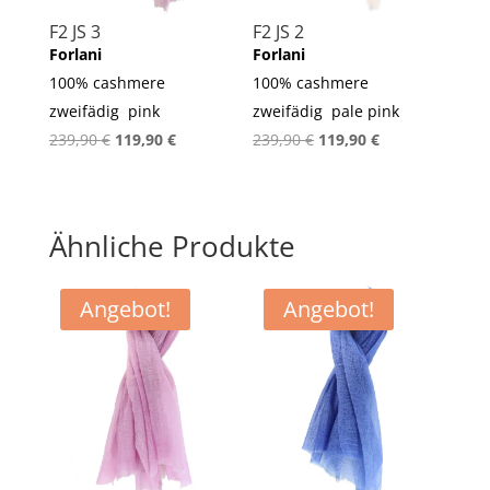
F2 JS 3
F2 JS 2
Forlani
Forlani
100% cashmere
100% cashmere
zweifädig pink
zweifädig pale pink
Ursprünglicher
Aktueller
Ursprünglicher
Aktueller
239,90
€
119,90
€
239,90
€
119,90
€
Preis
Preis
Preis
Preis
war:
ist:
war:
ist:
239,90 €
119,90 €.
239,90 €
119,90 €.
Ähnliche Produkte
Angebot!
Angebot!