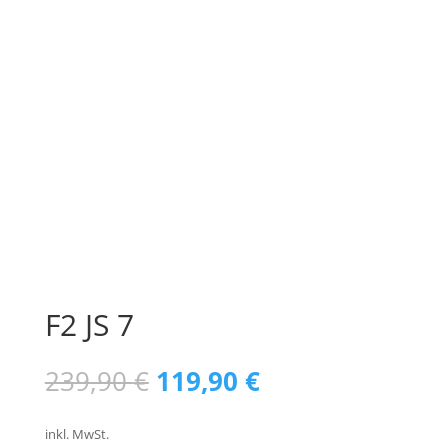
F2 JS 7
Ursprünglicher
Aktueller
239,90
€
119,90
€
Preis
Preis
war:
ist:
inkl. MwSt.