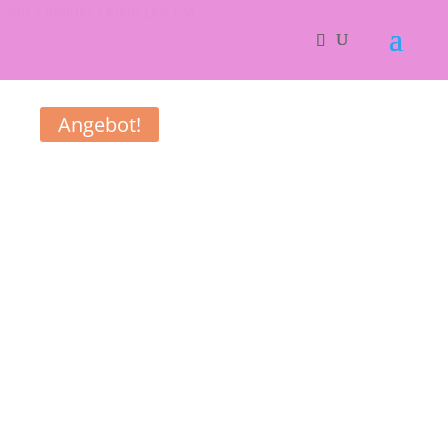
Start
/
Kleider
/ Kleid Lea 124
Angebot!