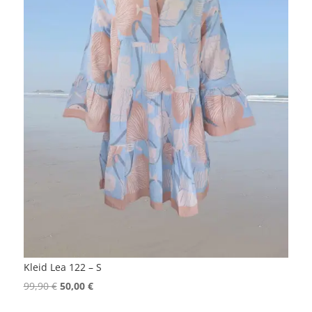
Kleid Lea 122 – S
Ursprünglicher
Aktueller
99,90
€
50,00
€
Preis
Preis