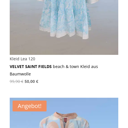
Kleid Lea 120
VELVET SAINT FIELDS
beach & town Kleid aus
Baumwolle
Ursprünglicher
Aktueller
99,90
€
50,00
€
Preis
Preis
war:
ist:
99,90 €
50,00 €.
Angebot!