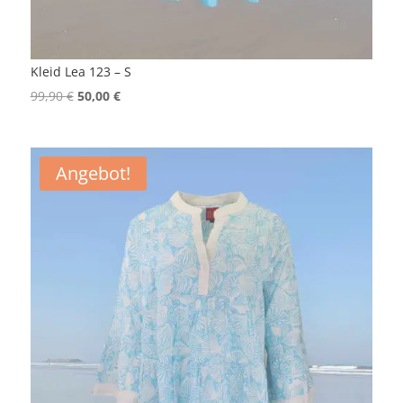
Kleid Lea 123 – S
Ursprünglicher
Aktueller
99,90
€
50,00
€
Preis
Preis
war:
ist:
99,90 €
50,00 €.
Angebot!