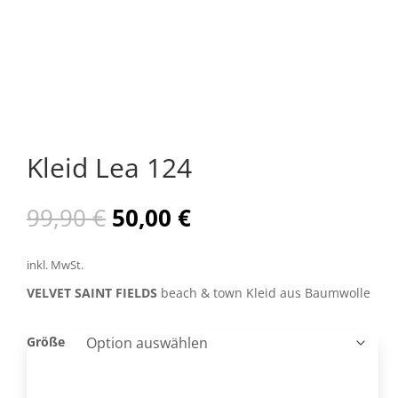
Kleid Lea 124
Ursprünglicher
Aktueller
99,90
€
50,00
€
Preis
Preis
war:
ist:
inkl. MwSt.
99,90 €
50,00 €.
VELVET SAINT FIELDS
beach & town Kleid aus Baumwolle
Größe