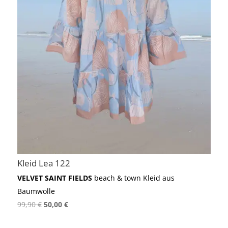
Kleid Lea 122
VELVET SAINT FIELDS
beach & town Kleid aus
Baumwolle
Ursprünglicher
Aktueller
99,90
€
50,00
€
Preis
Preis