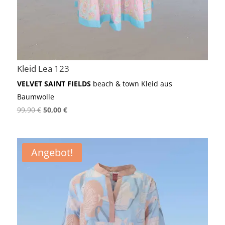
Kleid Lea 123
VELVET SAINT FIELDS
beach & town Kleid aus
Baumwolle
Ursprünglicher
Aktueller
99,90
€
50,00
€
Preis
Preis
war:
ist:
99,90 €
50,00 €.
Angebot!