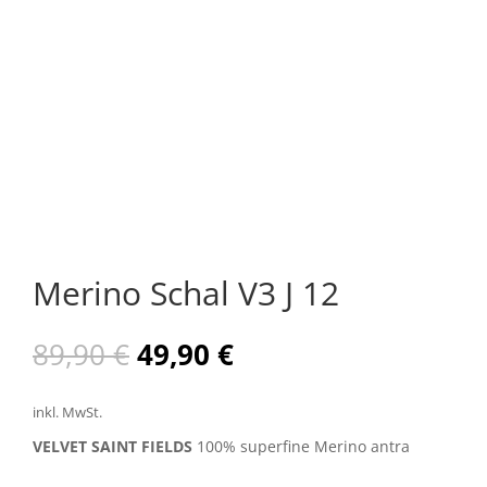
Merino Schal V3 J 12
Ursprünglicher
Aktueller
89,90
€
49,90
€
Preis
Preis
war:
ist:
inkl. MwSt.
89,90 €
49,90 €.
VELVET SAINT FIELDS
100% superfine Merino antra