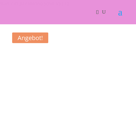
Start
/
V3 JU
/ Merino Schal V3 J 12
Angebot!