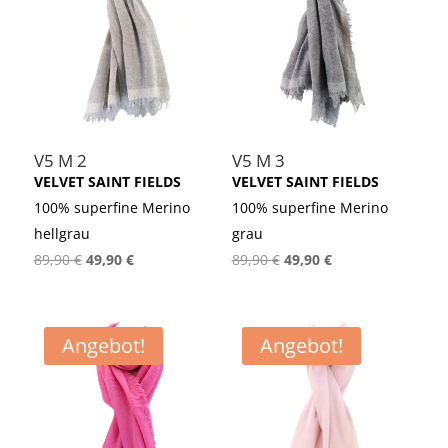
V5 M 2
V5 M 3
VELVET SAINT FIELDS
VELVET SAINT FIELDS
100% superfine Merino
100% superfine Merino
hellgrau
grau
Ursprünglicher
Aktueller
Ursprünglicher
Aktueller
89,90
€
49,90
€
89,90
€
49,90
€
Preis
Preis
Preis
Preis
war:
ist:
war:
ist:
89,90 €
49,90 €.
89,90 €
49,90 €.
Angebot!
Angebot!