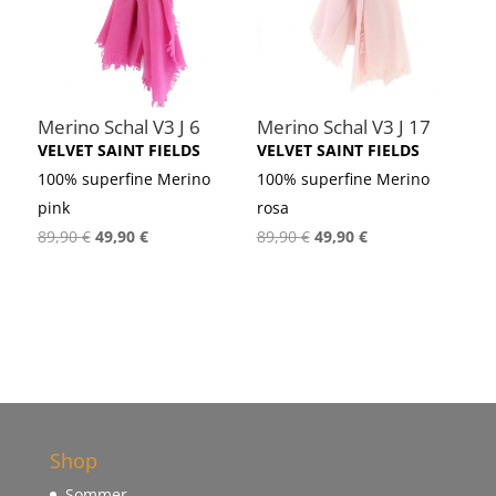
Merino Schal V3 J 6
Merino Schal V3 J 17
VELVET SAINT FIELDS
VELVET SAINT FIELDS
100% superfine Merino
100% superfine Merino
pink
rosa
Ursprünglicher
Aktueller
Ursprünglicher
Aktueller
89,90
€
49,90
€
89,90
€
49,90
€
Preis
Preis
Preis
Preis
war:
ist:
war:
ist:
89,90 €
49,90 €.
89,90 €
49,90 €.
Shop
Sommer