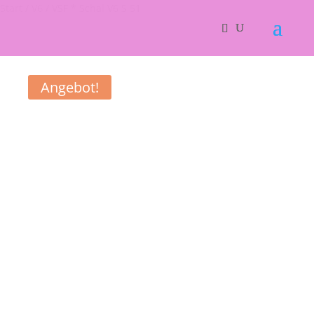
Start
/
V6
/ VSF * Schal V6 S 51
Angebot!