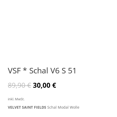
VSF * Schal V6 S 51
Ursprünglicher
Aktueller
89,90
€
30,00
€
Preis
Preis
war:
ist:
inkl. MwSt.
89,90 €
30,00 €.
VELVET SAINT FIELDS
Schal Modal Wolle