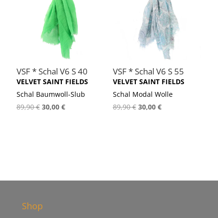
VSF * Schal V6 S 40
VSF * Schal V6 S 55
VELVET SAINT FIELDS
VELVET SAINT FIELDS
Schal Baumwoll-Slub
Schal Modal Wolle
Ursprünglicher
Aktueller
Ursprünglicher
Aktueller
89,90
€
30,00
€
89,90
€
30,00
€
Preis
Preis
Preis
Preis
war:
ist:
war:
ist:
89,90 €
30,00 €.
89,90 €
30,00 €.
Shop