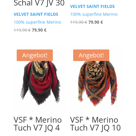
Schal V7 JV 30
VELVET SAINT FIELDS
VELVET SAINT FIELDS
100% superfine Merino
Ursprünglicher
Aktueller
100% superfine Merino
119,90
€
79,90
€
Ursprünglicher
Aktueller
Preis
Preis
119,90
€
79,90
€
Preis
Preis
war:
ist:
war:
ist:
119,90 €
79,90 €.
119,90 €
79,90 €.
Angebot!
Angebot!
VSF * Merino
VSF * Merino
Tuch V7 JQ 4
Tuch V7 JQ 10