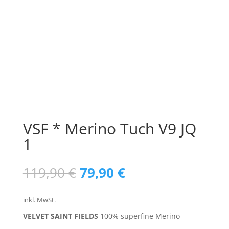
VSF * Merino Tuch V9 JQ
1
Ursprünglicher
Aktueller
119,90
€
79,90
€
Preis
Preis
war:
ist:
inkl. MwSt.
119,90 €
79,90 €.
VELVET SAINT FIELDS
100% superfine Merino