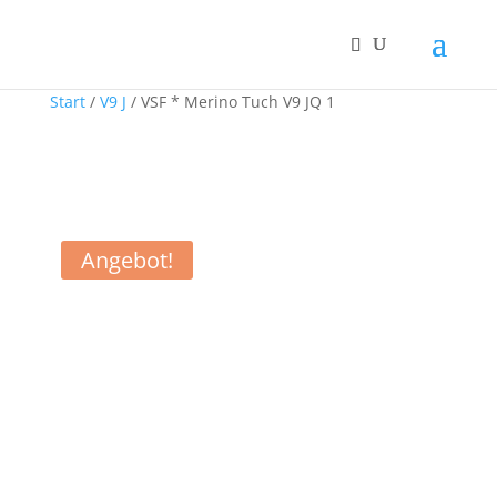
Start
/
V9 J
/ VSF * Merino Tuch V9 JQ 1
Angebot!