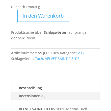
Nur noch 1 vorrätig
In den Warenkorb
VSF
*
Merino
Produktsuche über
Schlagwörter
: auf orange
Tuch
doppelklicken!
V9
JQ
1
Artikelnummer:
V9 JQ 1 Tuch
Kategorie:
V9 J
Menge
Schlagwörter:
Tuch
,
VELVET SAINT FIELDS
Beschreibung
Rezensionen (0)
VELVET SAINT FIELDS
100% Merino Tuch