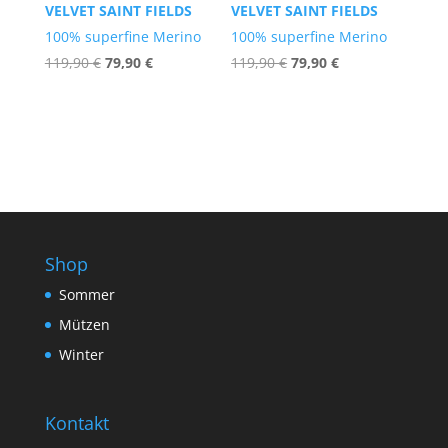
VELVET SAINT FIELDS
VELVET SAINT FIELDS
100% superfine Merino
100% superfine Merino
Ursprünglicher
Aktueller
Ursprünglicher
Aktueller
119,90
€
79,90
€
119,90
€
79,90
€
Preis
Preis
Preis
Preis
war:
ist:
war:
ist:
119,90 €
79,90 €.
119,90 €
79,90 €.
Shop
Sommer
Mützen
Winter
Kontakt