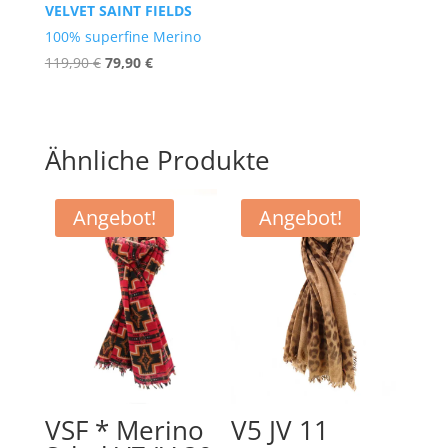
VELVET SAINT FIELDS
100% superfine Merino
Ursprünglicher
Aktueller
119,90
€
79,90
€
Preis
Preis
war:
ist:
119,90 €
79,90 €.
Ähnliche Produkte
Angebot!
Angebot!
VSF * Merino
V5 JV 11