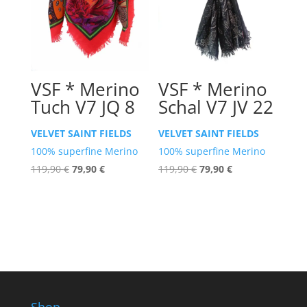
VSF * Merino
VSF * Merino
Tuch V7 JQ 8
Schal V7 JV 22
VELVET SAINT FIELDS
VELVET SAINT FIELDS
100% superfine Merino
100% superfine Merino
Ursprünglicher
Aktueller
Ursprünglicher
Aktueller
119,90
€
79,90
€
119,90
€
79,90
€
Preis
Preis
Preis
Preis
war:
ist:
war:
ist:
119,90 €
79,90 €.
119,90 €
79,90 €.
Shop