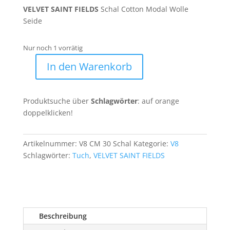
89,90 €
49,90 €.
VELVET SAINT FIELDS
Schal Cotton Modal Wolle
Seide
Nur noch 1 vorrätig
In den Warenkorb
VSF
*
Schal
Produktsuche über
Schlagwörter
: auf orange
V8
doppelklicken!
CM
30
Menge
Artikelnummer:
V8 CM 30 Schal
Kategorie:
V8
Schlagwörter:
Tuch
,
VELVET SAINT FIELDS
Beschreibung