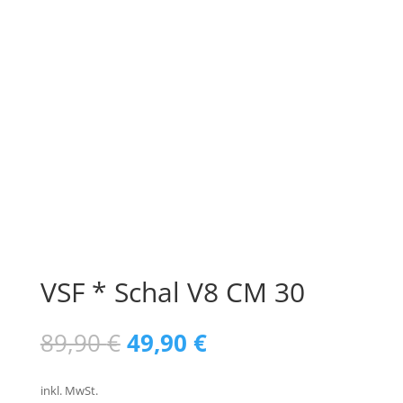
VSF * Schal V8 CM 30
Ursprünglicher
Aktueller
89,90
€
49,90
€
Preis
Preis
war:
ist:
inkl. MwSt.