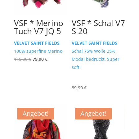
VSF * Merino
VSF * Schal V7
Tuch V7 JQ 5
S 20
VELVET SAINT FIELDS
VELVET SAINT FIELDS
100% superfine Merino
Schal 75% Wolle 25%
Ursprünglicher
Aktueller
119,90
€
79,90
€
Modal bedruckt. Super
Preis
Preis
soft!
war:
ist:
119,90 €
79,90 €.
89,90
€
Angebot!
Angebot!