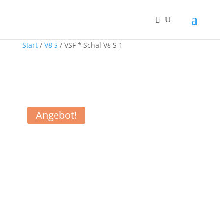
Start
/
V8 S
/ VSF * Schal V8 S 1
Angebot!