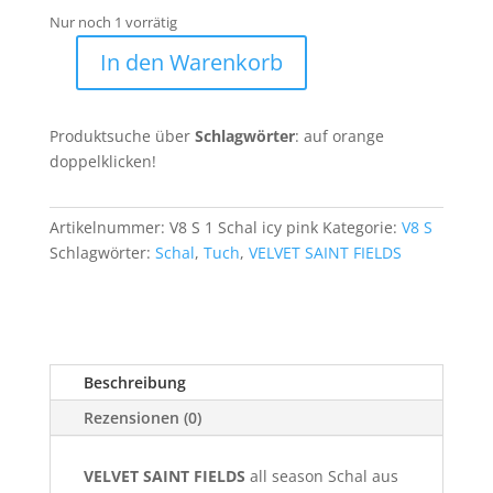
Nur noch 1 vorrätig
In den Warenkorb
VSF
*
Schal
Produktsuche über
Schlagwörter
: auf orange
V8
doppelklicken!
S
1
Menge
Artikelnummer:
V8 S 1 Schal icy pink
Kategorie:
V8 S
Schlagwörter:
Schal
,
Tuch
,
VELVET SAINT FIELDS
Beschreibung
Rezensionen (0)
VELVET SAINT FIELDS
all season Schal aus