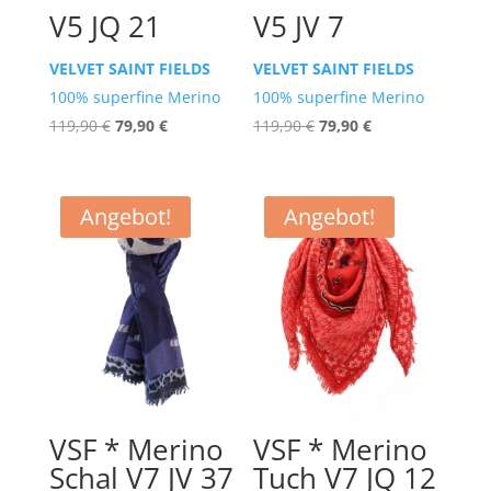
V5 JQ 21
V5 JV 7
VELVET SAINT FIELDS
VELVET SAINT FIELDS
100% superfine Merino
100% superfine Merino
Ursprünglicher
Aktueller
Ursprünglicher
Aktueller
119,90
€
79,90
€
119,90
€
79,90
€
Preis
Preis
Preis
Preis
war:
ist:
war:
ist:
119,90 €
79,90 €.
119,90 €
79,90 €.
Angebot!
Angebot!
VSF * Merino
VSF * Merino
Schal V7 JV 37
Tuch V7 JQ 12