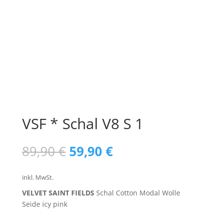
VSF * Schal V8 S 1
Ursprünglicher
Aktueller
89,90
€
59,90
€
Preis
Preis
war:
ist:
inkl. MwSt.
89,90 €
59,90 €.
VELVET SAINT FIELDS
Schal Cotton Modal Wolle
Seide icy pink