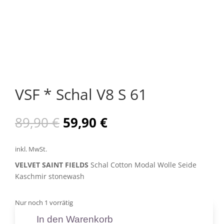
VSF * Schal V8 S 61
Ursprünglicher
Aktueller
89,90
€
59,90
€
Preis
Preis
war:
ist:
inkl. MwSt.
89,90 €
59,90 €.
VELVET SAINT FIELDS
Schal Cotton Modal Wolle Seide
Kaschmir stonewash
Nur noch 1 vorrätig
In den Warenkorb