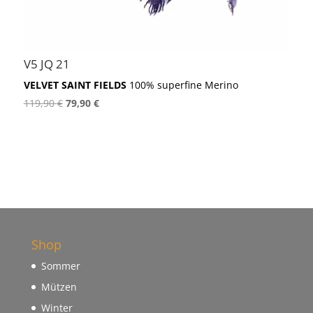
V5 JQ 21
VELVET SAINT FIELDS
100% superfine Merino
Ursprünglicher
Aktueller
119,90
€
79,90
€
Preis
Preis
war:
ist:
119,90 €
79,90 €.
Shop
Sommer
Mützen
Winter