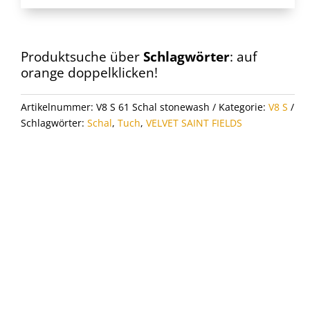
VSF
*
Schal
V8
Produktsuche über
Schlagwörter
: auf
S
orange doppelklicken!
61
Menge
Artikelnummer:
V8 S 61 Schal stonewash
Kategorie:
V8 S
Schlagwörter:
Schal
,
Tuch
,
VELVET SAINT FIELDS