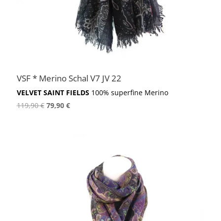
VSF * Merino Schal V7 JV 22
VELVET SAINT FIELDS
100% superfine Merino
Ursprünglicher
Aktueller
119,90
€
79,90
€
Preis
Preis
war:
ist:
119,90 €
79,90 €.