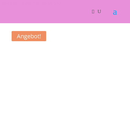
Start
/
V8 S
/ VSF * Schal V8 S 61
Angebot!