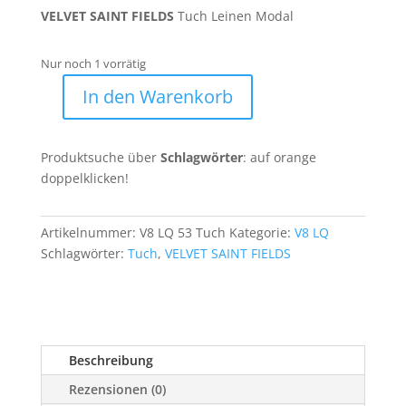
89,90 €
49,90 €.
VELVET SAINT FIELDS
Tuch Leinen Modal
Nur noch 1 vorrätig
In den Warenkorb
VSF
*
Tuch
Produktsuche über
Schlagwörter
: auf orange
V8
doppelklicken!
LQ
53
Menge
Artikelnummer:
V8 LQ 53 Tuch
Kategorie:
V8 LQ
Schlagwörter:
Tuch
,
VELVET SAINT FIELDS
Beschreibung
Rezensionen (0)