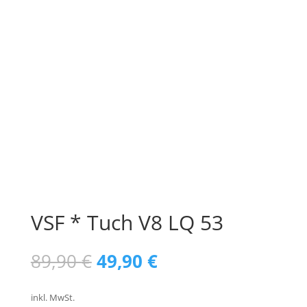
VSF * Tuch V8 LQ 53
Ursprünglicher
Aktueller
89,90
€
49,90
€
Preis
Preis
war:
ist:
inkl. MwSt.