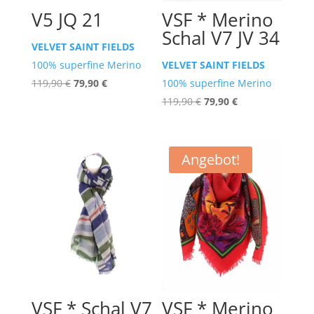
V5 JQ 21
VSF * Merino
Schal V7 JV 34
VELVET SAINT FIELDS
100% superfine Merino
VELVET SAINT FIELDS
Ursprünglicher
Aktueller
119,90
€
79,90
€
100% superfine Merino
Preis
Preis
Ursprünglicher
Aktueller
119,90
€
79,90
€
war:
ist:
Preis
Preis
119,90 €
79,90 €.
war:
ist:
119,90 €
79,90 €.
Angebot!
VSF * Schal V7
VSF * Merino