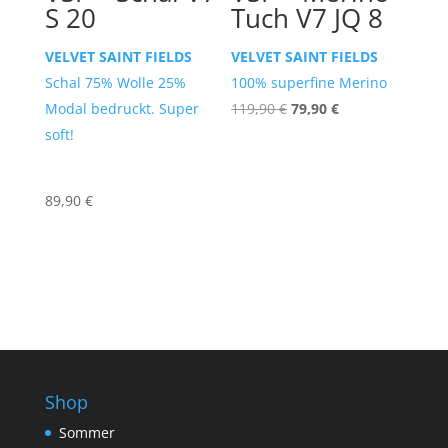
S 20
Tuch V7 JQ 8
VELVET SAINT FIELDS
VELVET SAINT FIELDS
Schal 75% Wolle 25%
100% superfine Merino
Ursprünglicher
Aktueller
Modal bedruckt. Super
119,90
€
79,90
€
Preis
Preis
soft!
war:
ist:
119,90 €
79,90 €.
89,90
€
Shop
Sommer