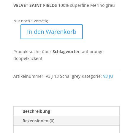
89,90 €
49,90 €.
VELVET SAINT FIELDS
100% superfine Merino grau
Nur noch 1 vorrätig
In den Warenkorb
Merino
Schal
V3
Produktsuche über
Schlagwörter
: auf orange
J
doppelklicken!
13
Menge
Artikelnummer:
V3 J 13 Schal grey
Kategorie:
V3 JU
Beschreibung
Rezensionen (0)