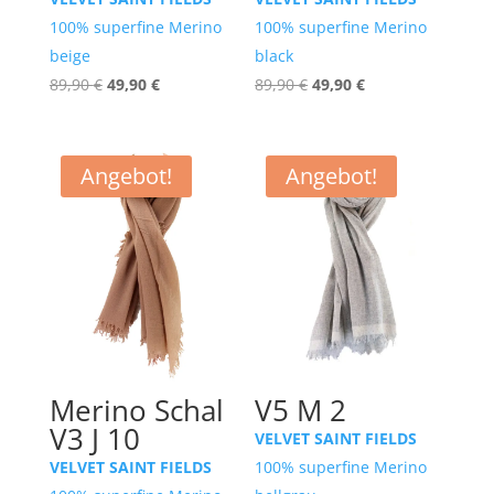
100% superfine Merino
100% superfine Merino
beige
black
Ursprünglicher
Aktueller
Ursprünglicher
Aktueller
89,90
€
49,90
€
89,90
€
49,90
€
Preis
Preis
Preis
Preis
war:
ist:
war:
ist:
89,90 €
49,90 €.
89,90 €
49,90 €.
Angebot!
Angebot!
Merino Schal
V5 M 2
V3 J 10
VELVET SAINT FIELDS
VELVET SAINT FIELDS
100% superfine Merino