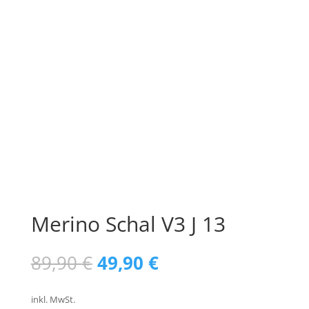
Merino Schal V3 J 13
Ursprünglicher
Aktueller
89,90
€
49,90
€
Preis
Preis
war:
ist:
inkl. MwSt.